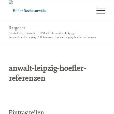
Ratgeber
Sie sind hier:
Startseite
/
Höfler Rechtsanwälte Leipzig
/
Anwaltskanzlei Leipzig
/
Referenzen
/
anwalt-leipzig-hoefler-referenzen
anwalt-leipzig-hoefler-
referenzen
Eintrag teilen