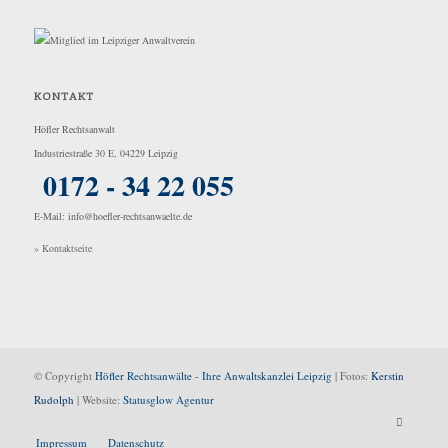
KONTAKT
Höfler Rechtsanwalt
Industriestraße 30 E, 04229 Leipzig
0172 - 34 22 055
E-Mail: info@hoefler-rechtsanwaelte.de
» Kontaktseite
© Copyright
Höfler Rechtsanwälte - Ihre Anwaltskanzlei Leipzig
| Fotos:
Kerstin
Rudolph
| Website:
Statusglow Agentur
Impressum
Datenschutz