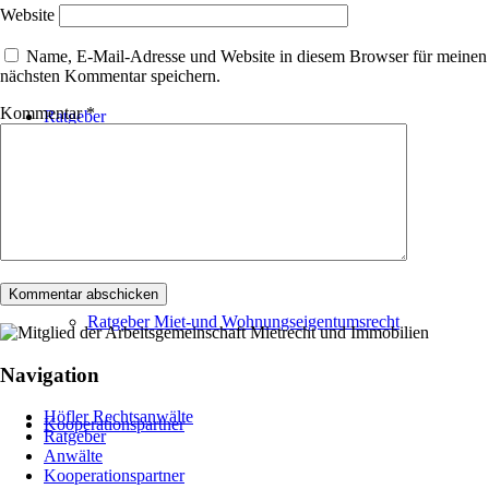
Baurecht
Website
Name, E-Mail-Adresse und Website in diesem Browser für meinen
nächsten Kommentar speichern.
Kommentar
*
Ratgeber
Ratgeber Arbeitsrecht
Ratgeber Miet-und Wohnungseigentumsrecht
Navigation
Höfler Rechtsanwälte
Kooperationspartner
Ratgeber
Anwälte
Kooperationspartner