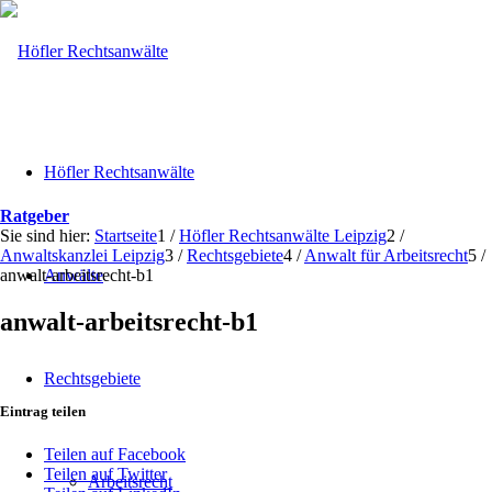
Höfler Rechtsanwälte
Ratgeber
Sie sind hier:
Startseite
1
/
Höfler Rechtsanwälte Leipzig
2
/
Anwaltskanzlei Leipzig
3
/
Rechtsgebiete
4
/
Anwalt für Arbeitsrecht
5
/
anwalt-arbeitsrecht-b1
Anwälte
anwalt-arbeitsrecht-b1
Rechtsgebiete
Eintrag teilen
Teilen auf Facebook
Teilen auf Twitter
Arbeitsrecht