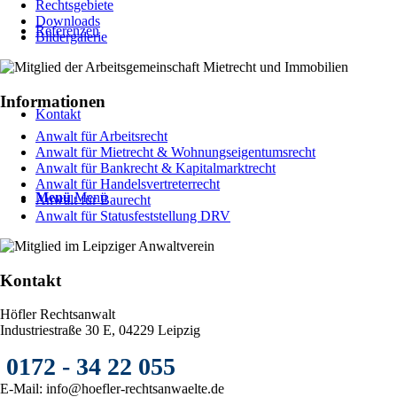
Rechtsgebiete
Downloads
Referenzen
Bildergalerie
Informationen
Kontakt
Anwalt für Arbeitsrecht
Anwalt für Mietrecht & Wohnungseigentumsrecht
Anwalt für Bankrecht & Kapitalmarktrecht
Anwalt für Handelsvertreterrecht
Menü
Menü
Anwalt für Baurecht
Anwalt für Statusfeststellung DRV
Kontakt
Höfler Rechtsanwalt
Industriestraße 30 E, 04229 Leipzig
0172 - 34 22 055
E-Mail: info@hoefler-rechtsanwaelte.de