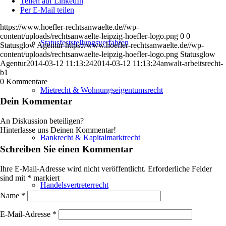
Teilen auf LinkedIn
Per E-Mail teilen
https://www.hoefler-rechtsanwaelte.de//wp-
content/uploads/rechtsanwaelte-leipzig-hoefler-logo.png
0
0
Statusfeststellungsverfahren
Statusglow Agentur
https://www.hoefler-rechtsanwaelte.de//wp-
content/uploads/rechtsanwaelte-leipzig-hoefler-logo.png
Statusglow
Agentur
2014-03-12 11:13:24
2014-03-12 11:13:24
anwalt-arbeitsrecht-
b1
0
Kommentare
Mietrecht & Wohnungseigentumsrecht
Dein Kommentar
An Diskussion beteiligen?
Hinterlasse uns Deinen Kommentar!
Bankrecht & Kapitalmarktrecht
Schreiben Sie einen Kommentar
Ihre E-Mail-Adresse wird nicht veröffentlicht.
Erforderliche Felder
sind mit
*
markiert
Handelsvertreterrecht
Name
*
E-Mail-Adresse
*