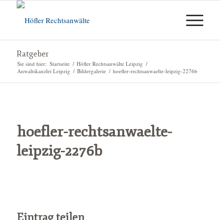
Ratgeber
Sie sind hier:
Startseite
/
Höfler Rechtsanwälte Leipzig
/
Anwaltskanzlei Leipzig
/
Bildergalerie
/
hoefler-rechtsanwaelte-leipzig-2276b
hoefler-rechtsanwaelte-
leipzig-2276b
Eintrag teilen