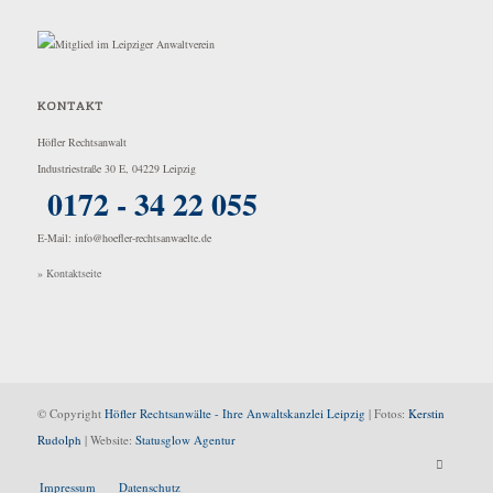
KONTAKT
Höfler Rechtsanwalt
Industriestraße 30 E, 04229 Leipzig
0172 - 34 22 055
E-Mail: info@hoefler-rechtsanwaelte.de
» Kontaktseite
© Copyright
Höfler Rechtsanwälte - Ihre Anwaltskanzlei Leipzig
| Fotos:
Kerstin
Rudolph
| Website:
Statusglow Agentur
Impressum
Datenschutz