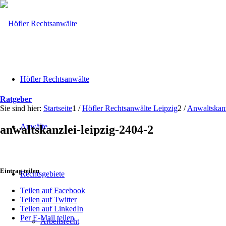
Höfler Rechtsanwälte
Ratgeber
Sie sind hier:
Startseite
1
/
Höfler Rechtsanwälte Leipzig
2
/
Anwaltskanz
Anwälte
anwaltskanzlei-leipzig-2404-2
Eintrag teilen
Rechtsgebiete
Teilen auf Facebook
Teilen auf Twitter
Teilen auf LinkedIn
Per E-Mail teilen
Arbeitsrecht