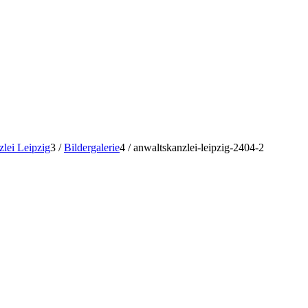
lei Leipzig
3
/
Bildergalerie
4
/
anwaltskanzlei-leipzig-2404-2