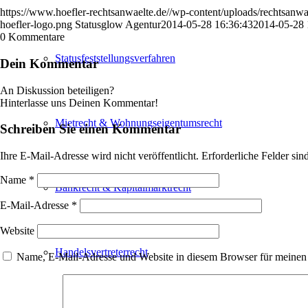
https://www.hoefler-rechtsanwaelte.de//wp-content/uploads/rechtsanwae
hoefler-logo.png
Statusglow Agentur
2014-05-28 16:36:43
2014-05-28 
0
Kommentare
Statusfeststellungsverfahren
Dein Kommentar
An Diskussion beteiligen?
Hinterlasse uns Deinen Kommentar!
Mietrecht & Wohnungseigentumsrecht
Schreiben Sie einen Kommentar
Ihre E-Mail-Adresse wird nicht veröffentlicht.
Erforderliche Felder sin
Name
*
Bankrecht & Kapitalmarktrecht
E-Mail-Adresse
*
Website
Handelsvertreterrecht
Name, E-Mail-Adresse und Website in diesem Browser für meinen