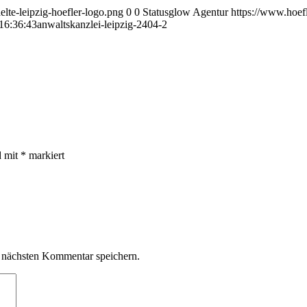
lte-leipzig-hoefler-logo.png
0
0
Statusglow Agentur
https://www.hoefl
16:36:43
anwaltskanzlei-leipzig-2404-2
d mit
*
markiert
 nächsten Kommentar speichern.